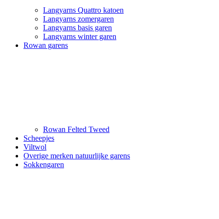
Langyarns Quattro katoen
Langyarns zomergaren
Langyarns basis garen
Langyarns winter garen
Rowan garens
Rowan Felted Tweed
Scheepjes
Viltwol
Overige merken natuurlijke garens
Sokkengaren