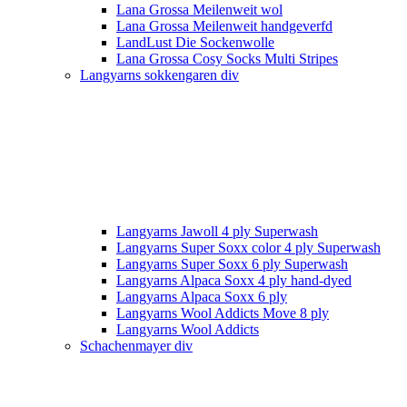
Lana Grossa Meilenweit wol
Lana Grossa Meilenweit handgeverfd
LandLust Die Sockenwolle
Lana Grossa Cosy Socks Multi Stripes
Langyarns sokkengaren div
Langyarns Jawoll 4 ply Superwash
Langyarns Super Soxx color 4 ply Superwash
Langyarns Super Soxx 6 ply Superwash
Langyarns Alpaca Soxx 4 ply hand-dyed
Langyarns Alpaca Soxx 6 ply
Langyarns Wool Addicts Move 8 ply
Langyarns Wool Addicts
Schachenmayer div