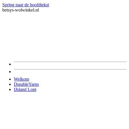
Spring naar de hoofdtekst
betsys-wolwinkel.nl
Welkom
DurableYarns
IJsland Lopi