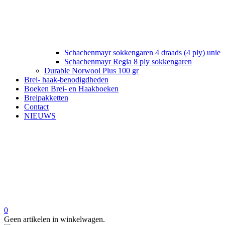
Schachenmayr sokkengaren 4 draads (4 ply) unie
Schachenmayr Regia 8 ply sokkengaren
Durable Norwool Plus 100 gr
Brei- haak-benodigdheden
Boeken Brei- en Haakboeken
Breipakketten
Contact
NIEUWS
0
Geen artikelen in winkelwagen.