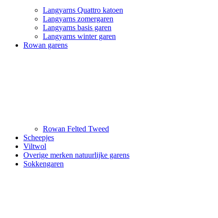
Langyarns Quattro katoen
Langyarns zomergaren
Langyarns basis garen
Langyarns winter garen
Rowan garens
Rowan Felted Tweed
Scheepjes
Viltwol
Overige merken natuurlijke garens
Sokkengaren