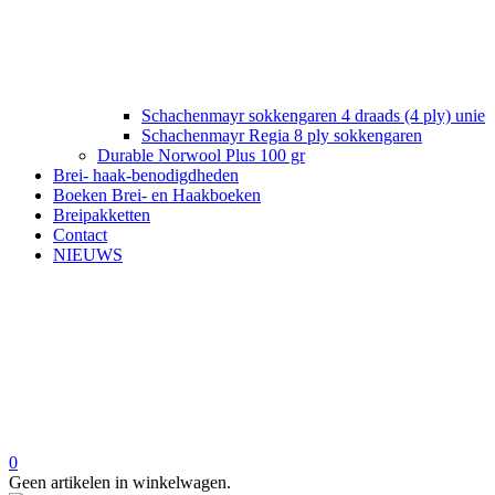
Schachenmayr sokkengaren 4 draads (4 ply) unie
Schachenmayr Regia 8 ply sokkengaren
Durable Norwool Plus 100 gr
Brei- haak-benodigdheden
Boeken Brei- en Haakboeken
Breipakketten
Contact
NIEUWS
0
Geen artikelen in winkelwagen.