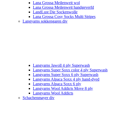
Lana Grossa Meilenweit wol
Lana Grossa Meilenweit handgeverfd
LandLust Die Sockenwolle
Lana Grossa Cosy Socks Multi Stripes
Langyarns sokkengaren div
Langyarns Jawoll 4 ply Superwash
Langyarns Super Soxx color 4 ply Superwash
Langyarns Super Soxx 6 ply Superwash
Langyarns Alpaca Soxx 4 ply hand-dyed
Langyarns Alpaca Soxx 6 ply
Langyarns Wool Addicts Move 8 ply
Langyarns Wool Addicts
Schachenmayer div