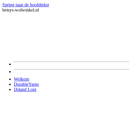
Spring naar de hoofdtekst
betsys-wolwinkel.nl
Welkom
DurableYarns
IJsland Lopi