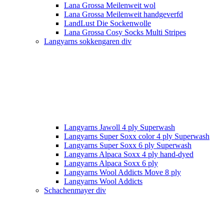
Lana Grossa Meilenweit wol
Lana Grossa Meilenweit handgeverfd
LandLust Die Sockenwolle
Lana Grossa Cosy Socks Multi Stripes
Langyarns sokkengaren div
Langyarns Jawoll 4 ply Superwash
Langyarns Super Soxx color 4 ply Superwash
Langyarns Super Soxx 6 ply Superwash
Langyarns Alpaca Soxx 4 ply hand-dyed
Langyarns Alpaca Soxx 6 ply
Langyarns Wool Addicts Move 8 ply
Langyarns Wool Addicts
Schachenmayer div