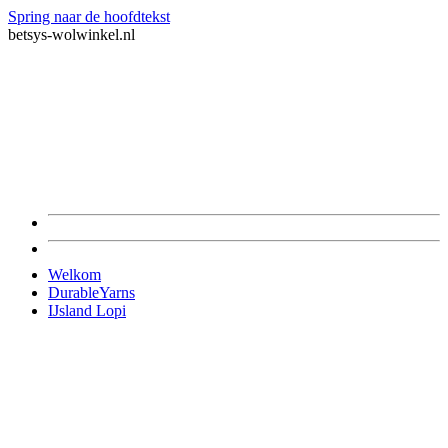
Spring naar de hoofdtekst
betsys-wolwinkel.nl
Welkom
DurableYarns
IJsland Lopi