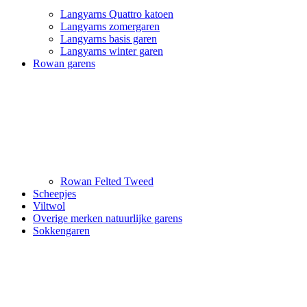
Langyarns Quattro katoen
Langyarns zomergaren
Langyarns basis garen
Langyarns winter garen
Rowan garens
Rowan Felted Tweed
Scheepjes
Viltwol
Overige merken natuurlijke garens
Sokkengaren