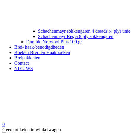
Schachenmayr sokkengaren 4 draads (4 ply) unie
Schachenmayr Regia 8 ply sokkengaren
Durable Norwool Plus 100 gr
Brei- haak-benodigdheden
Boeken Brei- en Haakboeken
Breipakketten
Contact
NIEUWS
0
Geen artikelen in winkelwagen.