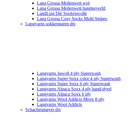
Lana Grossa Meilenweit wol
Lana Grossa Meilenweit handgeverfd
LandLust Die Sockenwolle
Lana Grossa Cosy Socks Multi Stripes
Langyarns sokkengaren div
Langyarns Jawoll 4 ply Superwash
Langyarns Super Soxx color 4 ply Superwash
Langyarns Super Soxx 6 ply Superwash
Langyarns Alpaca Soxx 4 ply hand-dyed
Langyarns Alpaca Soxx 6 ply
Langyarns Wool Addicts Move 8 ply
Langyarns Wool Addicts
Schachenmayer div