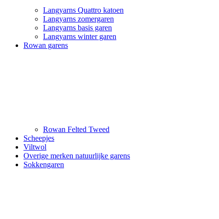
Langyarns Quattro katoen
Langyarns zomergaren
Langyarns basis garen
Langyarns winter garen
Rowan garens
Rowan Felted Tweed
Scheepjes
Viltwol
Overige merken natuurlijke garens
Sokkengaren