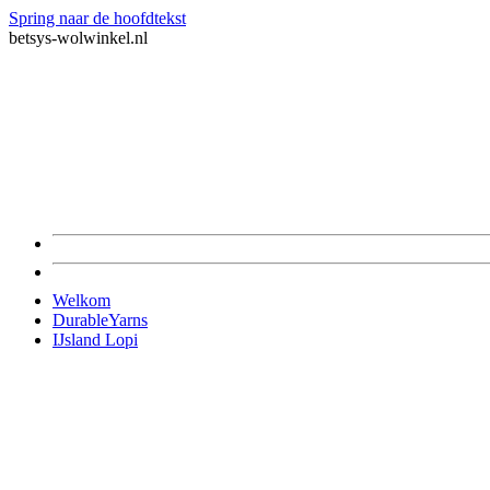
Spring naar de hoofdtekst
betsys-wolwinkel.nl
Welkom
DurableYarns
IJsland Lopi