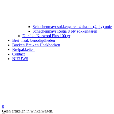
Schachenmayr sokkengaren 4 draads (4 ply) unie
Schachenmayr Regia 8 ply sokkengaren
Durable Norwool Plus 100 gr
Brei- haak-benodigdheden
Boeken Brei- en Haakboeken
Breipakketten
Contact
NIEUWS
0
Geen artikelen in winkelwagen.