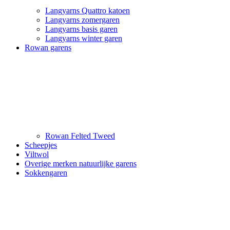
Langyarns Quattro katoen
Langyarns zomergaren
Langyarns basis garen
Langyarns winter garen
Rowan garens
Rowan Felted Tweed
Scheepjes
Viltwol
Overige merken natuurlijke garens
Sokkengaren