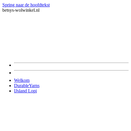
Spring naar de hoofdtekst
betsys-wolwinkel.nl
Welkom
DurableYarns
IJsland Lopi