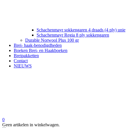
Schachenmayr sokkengaren 4 draads (4 ply) unie
Schachenmayr Regia 8 ply sokkengaren
Durable Norwool Plus 100 gr
Brei- haak-benodigdheden
Boeken Brei- en Haakboeken
Breipakketten
Contact
NIEUWS
0
Geen artikelen in winkelwagen.