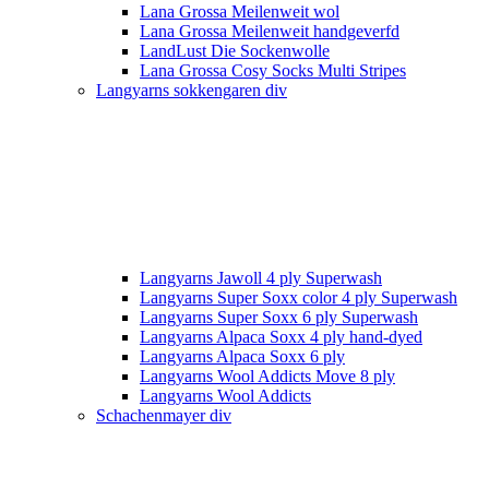
Lana Grossa Meilenweit wol
Lana Grossa Meilenweit handgeverfd
LandLust Die Sockenwolle
Lana Grossa Cosy Socks Multi Stripes
Langyarns sokkengaren div
Langyarns Jawoll 4 ply Superwash
Langyarns Super Soxx color 4 ply Superwash
Langyarns Super Soxx 6 ply Superwash
Langyarns Alpaca Soxx 4 ply hand-dyed
Langyarns Alpaca Soxx 6 ply
Langyarns Wool Addicts Move 8 ply
Langyarns Wool Addicts
Schachenmayer div