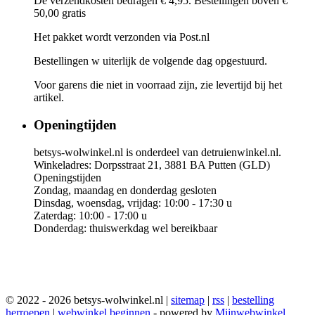
De verzendkosten bedragen € 4,95. Bestellingen boven €
50,00 gratis
Het pakket wordt verzonden via Post.nl
Bestellingen w uiterlijk de volgende dag opgestuurd.
Voor garens die niet in voorraad zijn, zie levertijd bij het
artikel.
Openingtijden
betsys-wolwinkel.nl is onderdeel van detruienwinkel.nl.
Winkeladres: Dorpsstraat 21, 3881 BA Putten (GLD)
Openingstijden
Zondag, maandag en donderdag gesloten
Dinsdag, woensdag, vrijdag: 10:00 - 17:30 u
Zaterdag: 10:00 - 17:00 u
Donderdag: thuiswerkdag wel bereikbaar
© 2022 - 2026 betsys-wolwinkel.nl |
sitemap
|
rss
|
bestelling
herroepen
|
webwinkel beginnen
- powered by
Mijnwebwinkel