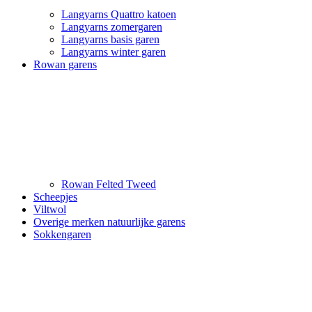
Langyarns Quattro katoen
Langyarns zomergaren
Langyarns basis garen
Langyarns winter garen
Rowan garens
Rowan Felted Tweed
Scheepjes
Viltwol
Overige merken natuurlijke garens
Sokkengaren