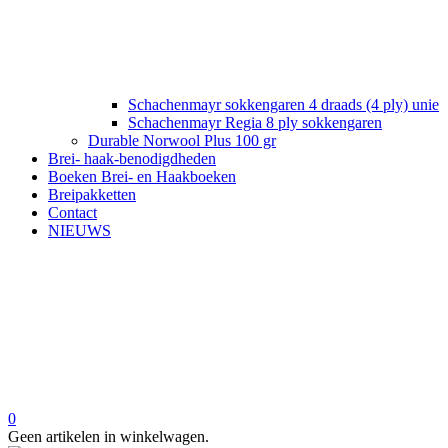
Schachenmayr sokkengaren 4 draads (4 ply) unie
Schachenmayr Regia 8 ply sokkengaren
Durable Norwool Plus 100 gr
Brei- haak-benodigdheden
Boeken Brei- en Haakboeken
Breipakketten
Contact
NIEUWS
0
Geen artikelen in winkelwagen.