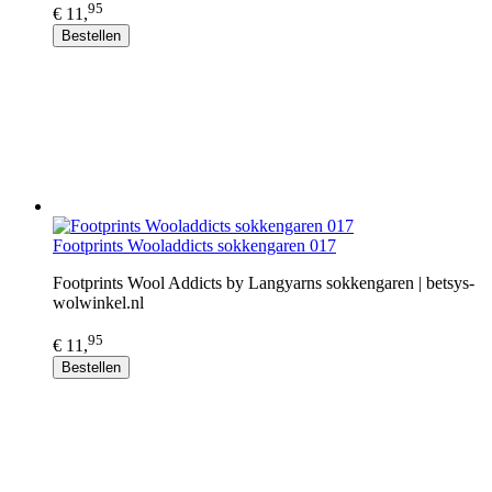
95
€ 11,
Bestellen
Footprints Wooladdicts sokkengaren 017
Footprints Wool Addicts by Langyarns sokkengaren | betsys-
wolwinkel.nl
95
€ 11,
Bestellen