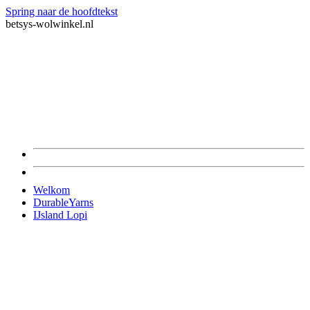
Spring naar de hoofdtekst
betsys-wolwinkel.nl
Welkom
DurableYarns
IJsland Lopi