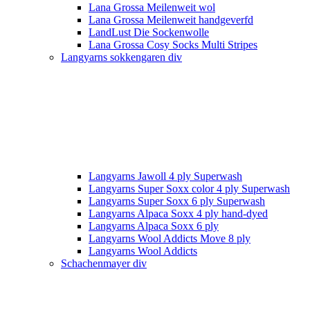
Lana Grossa Meilenweit wol
Lana Grossa Meilenweit handgeverfd
LandLust Die Sockenwolle
Lana Grossa Cosy Socks Multi Stripes
Langyarns sokkengaren div
Langyarns Jawoll 4 ply Superwash
Langyarns Super Soxx color 4 ply Superwash
Langyarns Super Soxx 6 ply Superwash
Langyarns Alpaca Soxx 4 ply hand-dyed
Langyarns Alpaca Soxx 6 ply
Langyarns Wool Addicts Move 8 ply
Langyarns Wool Addicts
Schachenmayer div