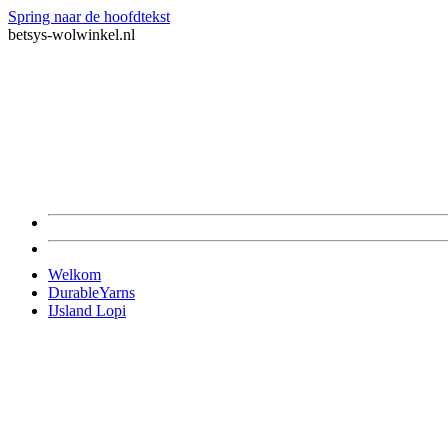
Spring naar de hoofdtekst
betsys-wolwinkel.nl
Welkom
DurableYarns
IJsland Lopi