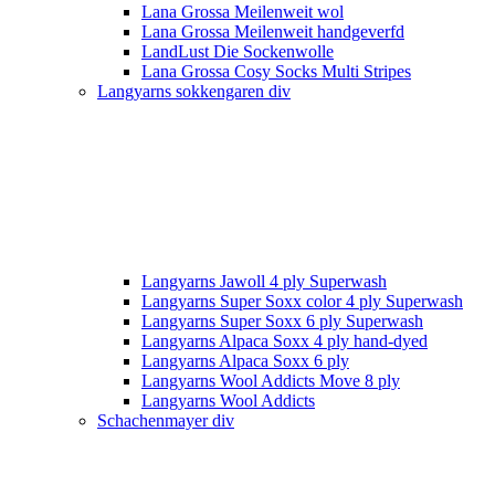
Lana Grossa Meilenweit wol
Lana Grossa Meilenweit handgeverfd
LandLust Die Sockenwolle
Lana Grossa Cosy Socks Multi Stripes
Langyarns sokkengaren div
Langyarns Jawoll 4 ply Superwash
Langyarns Super Soxx color 4 ply Superwash
Langyarns Super Soxx 6 ply Superwash
Langyarns Alpaca Soxx 4 ply hand-dyed
Langyarns Alpaca Soxx 6 ply
Langyarns Wool Addicts Move 8 ply
Langyarns Wool Addicts
Schachenmayer div