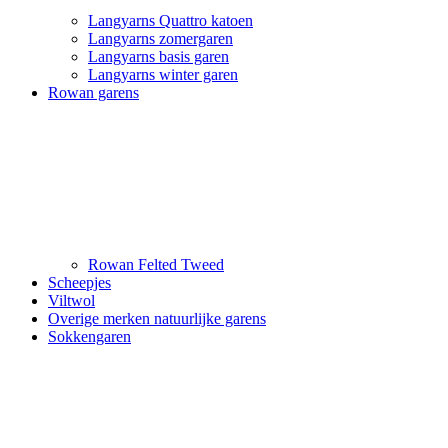
Langyarns Quattro katoen
Langyarns zomergaren
Langyarns basis garen
Langyarns winter garen
Rowan garens
Rowan Felted Tweed
Scheepjes
Viltwol
Overige merken natuurlijke garens
Sokkengaren