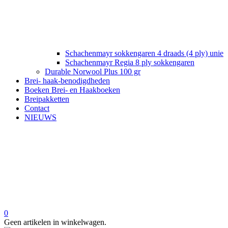
Schachenmayr sokkengaren 4 draads (4 ply) unie
Schachenmayr Regia 8 ply sokkengaren
Durable Norwool Plus 100 gr
Brei- haak-benodigdheden
Boeken Brei- en Haakboeken
Breipakketten
Contact
NIEUWS
0
Geen artikelen in winkelwagen.