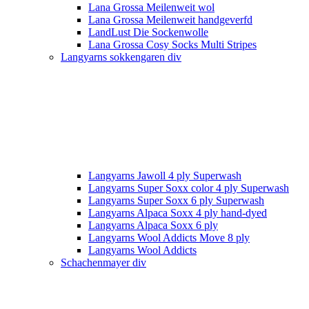
Lana Grossa Meilenweit wol
Lana Grossa Meilenweit handgeverfd
LandLust Die Sockenwolle
Lana Grossa Cosy Socks Multi Stripes
Langyarns sokkengaren div
Langyarns Jawoll 4 ply Superwash
Langyarns Super Soxx color 4 ply Superwash
Langyarns Super Soxx 6 ply Superwash
Langyarns Alpaca Soxx 4 ply hand-dyed
Langyarns Alpaca Soxx 6 ply
Langyarns Wool Addicts Move 8 ply
Langyarns Wool Addicts
Schachenmayer div