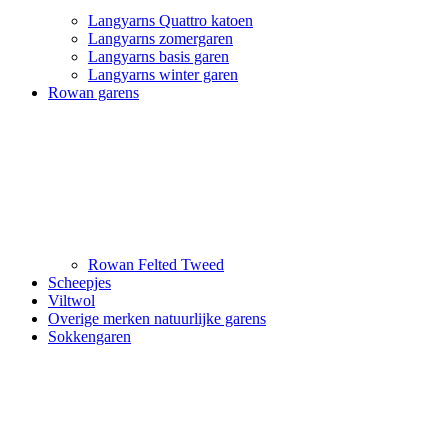
Langyarns Quattro katoen
Langyarns zomergaren
Langyarns basis garen
Langyarns winter garen
Rowan garens
Rowan Felted Tweed
Scheepjes
Viltwol
Overige merken natuurlijke garens
Sokkengaren