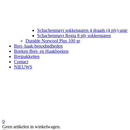
Schachenmayr sokkengaren 4 draads (4 ply) unie
Schachenmayr Regia 8 ply sokkengaren
Durable Norwool Plus 100 gr
Brei- haak-benodigdheden
Boeken Brei- en Haakboeken
Breipakketten
Contact
NIEUWS
0
Geen artikelen in winkelwagen.