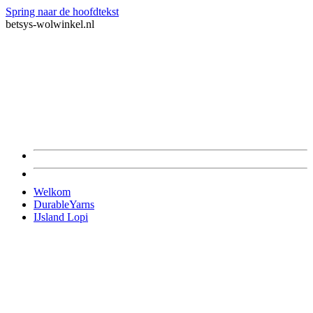
Spring naar de hoofdtekst
betsys-wolwinkel.nl
Welkom
DurableYarns
IJsland Lopi