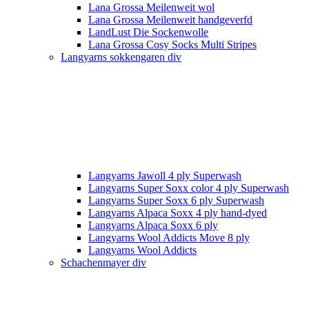
Lana Grossa Meilenweit wol
Lana Grossa Meilenweit handgeverfd
LandLust Die Sockenwolle
Lana Grossa Cosy Socks Multi Stripes
Langyarns sokkengaren div
Langyarns Jawoll 4 ply Superwash
Langyarns Super Soxx color 4 ply Superwash
Langyarns Super Soxx 6 ply Superwash
Langyarns Alpaca Soxx 4 ply hand-dyed
Langyarns Alpaca Soxx 6 ply
Langyarns Wool Addicts Move 8 ply
Langyarns Wool Addicts
Schachenmayer div