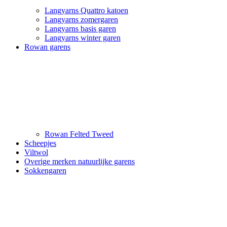
Langyarns Quattro katoen
Langyarns zomergaren
Langyarns basis garen
Langyarns winter garen
Rowan garens
Rowan Felted Tweed
Scheepjes
Viltwol
Overige merken natuurlijke garens
Sokkengaren