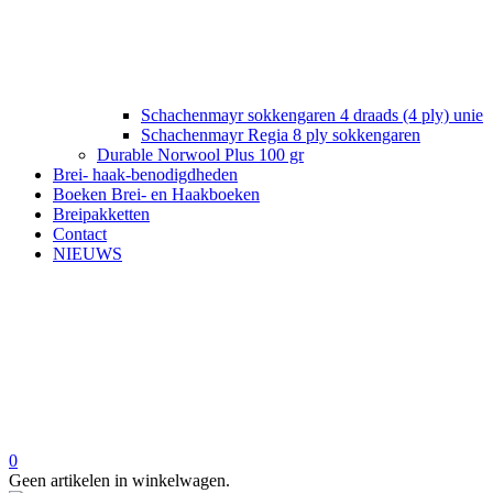
Schachenmayr sokkengaren 4 draads (4 ply) unie
Schachenmayr Regia 8 ply sokkengaren
Durable Norwool Plus 100 gr
Brei- haak-benodigdheden
Boeken Brei- en Haakboeken
Breipakketten
Contact
NIEUWS
0
Geen artikelen in winkelwagen.