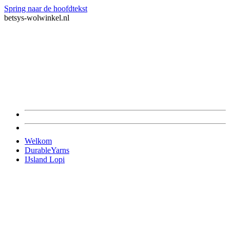
Spring naar de hoofdtekst
betsys-wolwinkel.nl
Welkom
DurableYarns
IJsland Lopi