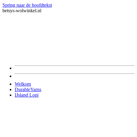
Spring naar de hoofdtekst
betsys-wolwinkel.nl
Welkom
DurableYarns
IJsland Lopi