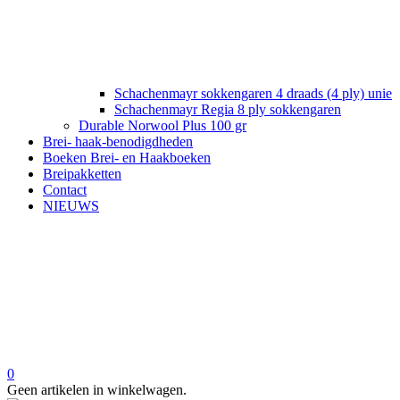
Schachenmayr sokkengaren 4 draads (4 ply) unie
Schachenmayr Regia 8 ply sokkengaren
Durable Norwool Plus 100 gr
Brei- haak-benodigdheden
Boeken Brei- en Haakboeken
Breipakketten
Contact
NIEUWS
0
Geen artikelen in winkelwagen.