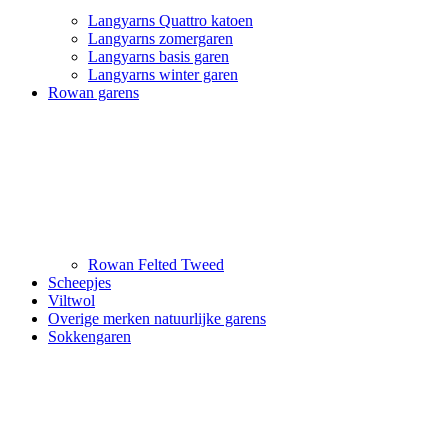
Langyarns Quattro katoen
Langyarns zomergaren
Langyarns basis garen
Langyarns winter garen
Rowan garens
Rowan Felted Tweed
Scheepjes
Viltwol
Overige merken natuurlijke garens
Sokkengaren