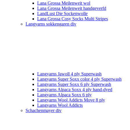
Lana Grossa Meilenweit wol
Lana Grossa Meilenweit handgeverfd
LandLust Die Sockenwolle
Lana Grossa Cosy Socks Multi Stripes
Langyarns sokkengaren div
Langyarns Jawoll 4 ply Superwash
Langyarns Super Soxx color 4 ply Superwash
Langyarns Super Soxx 6 ply Superwash
Langyarns Alpaca Soxx 4 ply hand-dyed
Langyarns Alpaca Soxx 6 ply
Langyarns Wool Addicts Move 8 ply
Langyarns Wool Addicts
Schachenmayer div