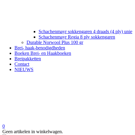
Schachenmayr sokkengaren 4 draads (4 ply) unie
Schachenmayr Regia 8 ply sokkengaren
Durable Norwool Plus 100 gr
Brei- haak-benodigdheden
Boeken Brei- en Haakboeken
Breipakketten
Contact
NIEUWS
0
Geen artikelen in winkelwagen.