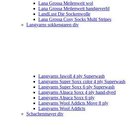
Lana Grossa Meilenweit wol
Lana Grossa Meilenweit handgeverfd
LandLust Die Sockenwolle
Lana Grossa Cosy Socks Multi Stripes
Langyarns sokkengaren div
Langyarns Jawoll 4 ply Superwash
Langyarns Super Soxx color 4 ply Superwash
Langyarns Super Soxx 6 ply Superwash
Langyarns Alpaca Soxx 4 ply hand-dyed
Langyarns Alpaca Soxx 6 ply
Langyarns Wool Addicts Move 8 ply
Langyarns Wool Addicts
Schachenmayer div