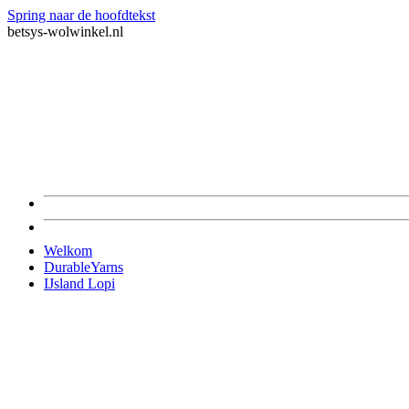
Spring naar de hoofdtekst
betsys-wolwinkel.nl
Welkom
DurableYarns
IJsland Lopi