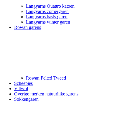
Langyarns Quattro katoen
Langyarns zomergaren
Langyarns basis garen
Langyarns winter garen
Rowan garens
Rowan Felted Tweed
Scheepjes
Viltwol
Overige merken natuurlijke garens
Sokkengaren