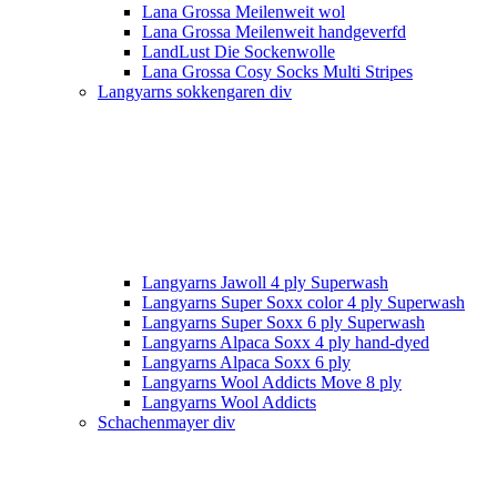
Lana Grossa Meilenweit wol
Lana Grossa Meilenweit handgeverfd
LandLust Die Sockenwolle
Lana Grossa Cosy Socks Multi Stripes
Langyarns sokkengaren div
Langyarns Jawoll 4 ply Superwash
Langyarns Super Soxx color 4 ply Superwash
Langyarns Super Soxx 6 ply Superwash
Langyarns Alpaca Soxx 4 ply hand-dyed
Langyarns Alpaca Soxx 6 ply
Langyarns Wool Addicts Move 8 ply
Langyarns Wool Addicts
Schachenmayer div