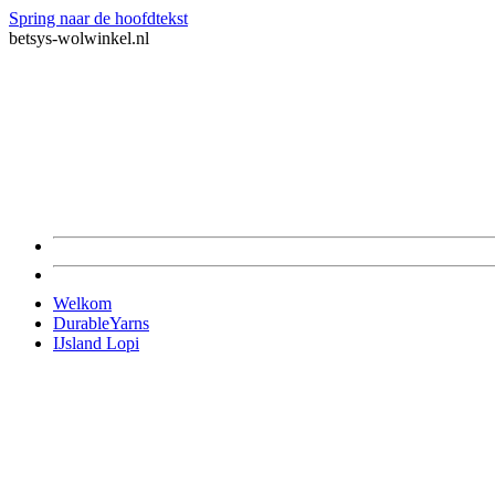
Spring naar de hoofdtekst
betsys-wolwinkel.nl
Welkom
DurableYarns
IJsland Lopi