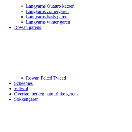
Langyarns Quattro katoen
Langyarns zomergaren
Langyarns basis garen
Langyarns winter garen
Rowan garens
Rowan Felted Tweed
Scheepjes
Viltwol
Overige merken natuurlijke garens
Sokkengaren