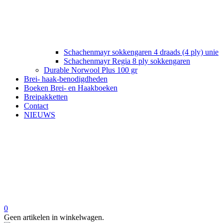
Schachenmayr sokkengaren 4 draads (4 ply) unie
Schachenmayr Regia 8 ply sokkengaren
Durable Norwool Plus 100 gr
Brei- haak-benodigdheden
Boeken Brei- en Haakboeken
Breipakketten
Contact
NIEUWS
0
Geen artikelen in winkelwagen.