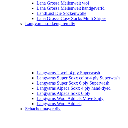
Lana Grossa Meilenweit wol
Lana Grossa Meilenweit handgeverfd
LandLust Die Sockenwolle
Lana Grossa Cosy Socks Multi Stripes
Langyarns sokkengaren div
Langyarns Jawoll 4 ply Superwash
Langyarns Super Soxx color 4 ply Superwash
Langyarns Super Soxx 6 ply Superwash
Langyarns Alpaca Soxx 4 ply hand-dyed
Langyarns Alpaca Soxx 6 ply
Langyarns Wool Addicts Move 8 ply
Langyarns Wool Addicts
Schachenmayer div