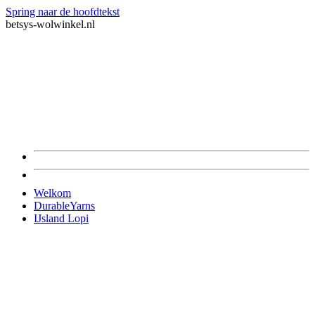
Spring naar de hoofdtekst
betsys-wolwinkel.nl
Welkom
DurableYarns
IJsland Lopi