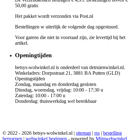
50,00 gratis
Het pakket wordt verzonden via Post.nl
Bestellingen w uiterlijk de volgende dag opgestuurd.
Voor garens die niet in voorraad zijn, zie levertijd bij het
artikel.
Openingtijden
betsys-wolwinkel.nl is onderdeel van detruienwinkel.nl.
Winkeladres: Dorpsstraat 21, 3881 BA Putten (GLD)
Openingstijden
Zondag, maandag en donderdag gesloten
Dinsdag, woensdag, vrijdag: 10:00 - 17:30 u
Zaterdag: 10:00 - 17:00 u
Donderdag: thuiswerkdag wel bereikbaar
© 2022 - 2026 betsys-wolwinkel.nl |
sitemap
|
rss
|
bestelling
herroepen
|
webwinkel beginnen
- powered by
Mijnwebwinkel