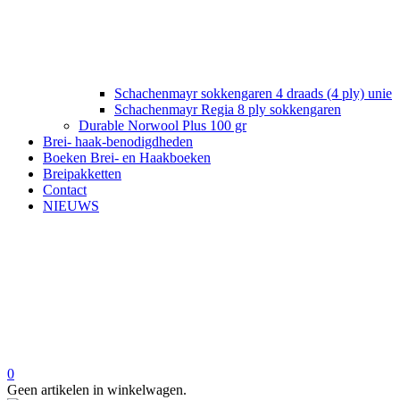
Schachenmayr sokkengaren 4 draads (4 ply) unie
Schachenmayr Regia 8 ply sokkengaren
Durable Norwool Plus 100 gr
Brei- haak-benodigdheden
Boeken Brei- en Haakboeken
Breipakketten
Contact
NIEUWS
0
Geen artikelen in winkelwagen.