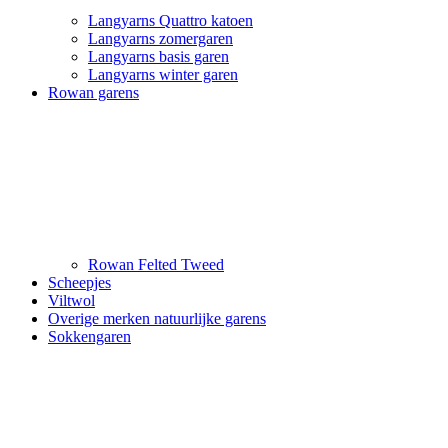
Langyarns Quattro katoen
Langyarns zomergaren
Langyarns basis garen
Langyarns winter garen
Rowan garens
Rowan Felted Tweed
Scheepjes
Viltwol
Overige merken natuurlijke garens
Sokkengaren