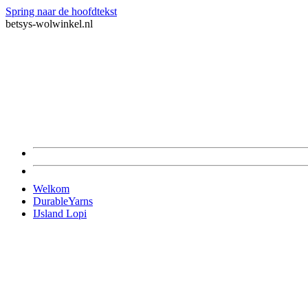
Spring naar de hoofdtekst
betsys-wolwinkel.nl
Welkom
DurableYarns
IJsland Lopi