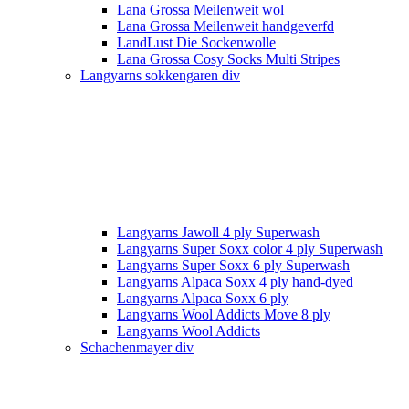
Lana Grossa Meilenweit wol
Lana Grossa Meilenweit handgeverfd
LandLust Die Sockenwolle
Lana Grossa Cosy Socks Multi Stripes
Langyarns sokkengaren div
Langyarns Jawoll 4 ply Superwash
Langyarns Super Soxx color 4 ply Superwash
Langyarns Super Soxx 6 ply Superwash
Langyarns Alpaca Soxx 4 ply hand-dyed
Langyarns Alpaca Soxx 6 ply
Langyarns Wool Addicts Move 8 ply
Langyarns Wool Addicts
Schachenmayer div