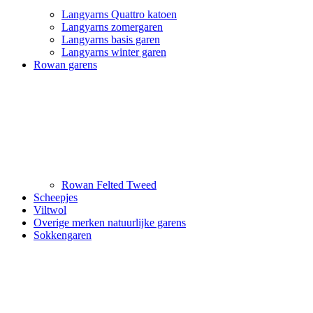
Langyarns Quattro katoen
Langyarns zomergaren
Langyarns basis garen
Langyarns winter garen
Rowan garens
Rowan Felted Tweed
Scheepjes
Viltwol
Overige merken natuurlijke garens
Sokkengaren