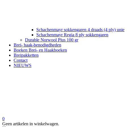
Schachenmayr sokkengaren 4 draads (4 ply) unie
Schachenmayr Regia 8 ply sokkengaren
Durable Norwool Plus 100 gr
Brei- haak-benodigdheden
Boeken Brei- en Haakboeken
Breipakketten
Contact
NIEUWS
0
Geen artikelen in winkelwagen.