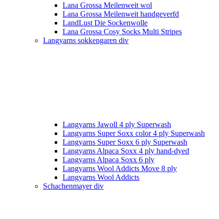
Lana Grossa Meilenweit wol
Lana Grossa Meilenweit handgeverfd
LandLust Die Sockenwolle
Lana Grossa Cosy Socks Multi Stripes
Langyarns sokkengaren div
Langyarns Jawoll 4 ply Superwash
Langyarns Super Soxx color 4 ply Superwash
Langyarns Super Soxx 6 ply Superwash
Langyarns Alpaca Soxx 4 ply hand-dyed
Langyarns Alpaca Soxx 6 ply
Langyarns Wool Addicts Move 8 ply
Langyarns Wool Addicts
Schachenmayer div