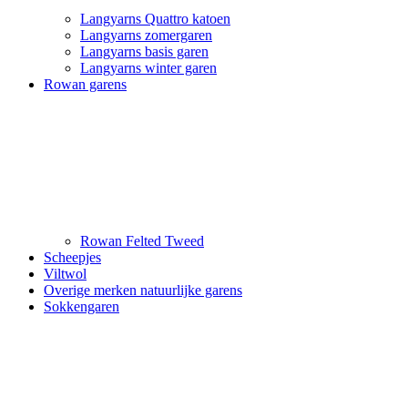
Langyarns Quattro katoen
Langyarns zomergaren
Langyarns basis garen
Langyarns winter garen
Rowan garens
Rowan Felted Tweed
Scheepjes
Viltwol
Overige merken natuurlijke garens
Sokkengaren