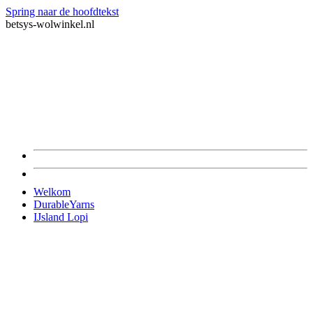
Spring naar de hoofdtekst
betsys-wolwinkel.nl
Welkom
DurableYarns
IJsland Lopi