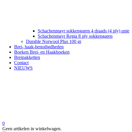
Schachenmayr sokkengaren 4 draads (4 ply) unie
Schachenmayr Regia 8 ply sokkengaren
Durable Norwool Plus 100 gr
Brei- haak-benodigdheden
Boeken Brei- en Haakboeken
Breipakketten
Contact
NIEUWS
0
Geen artikelen in winkelwagen.