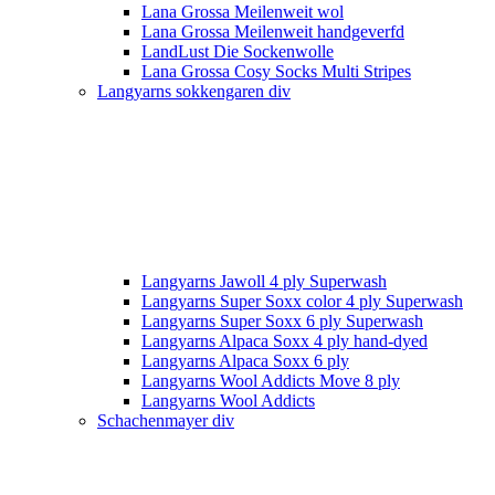
Lana Grossa Meilenweit wol
Lana Grossa Meilenweit handgeverfd
LandLust Die Sockenwolle
Lana Grossa Cosy Socks Multi Stripes
Langyarns sokkengaren div
Langyarns Jawoll 4 ply Superwash
Langyarns Super Soxx color 4 ply Superwash
Langyarns Super Soxx 6 ply Superwash
Langyarns Alpaca Soxx 4 ply hand-dyed
Langyarns Alpaca Soxx 6 ply
Langyarns Wool Addicts Move 8 ply
Langyarns Wool Addicts
Schachenmayer div