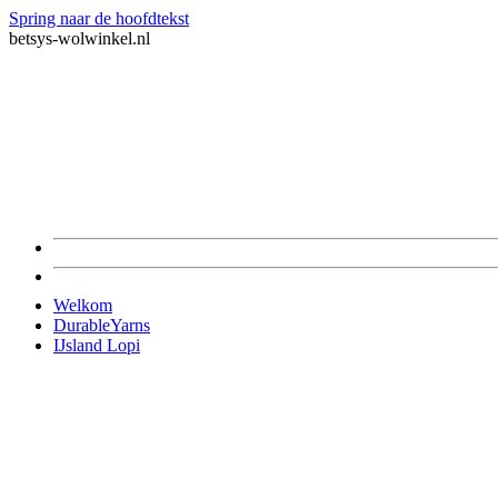
Spring naar de hoofdtekst
betsys-wolwinkel.nl
Welkom
DurableYarns
IJsland Lopi