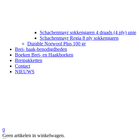
Schachenmayr sokkengaren 4 draads (4 ply) unie
Schachenmayr Regia 8 ply sokkengaren
Durable Norwool Plus 100 gr
Brei- haak-benodigdheden
Boeken Brei- en Haakboeken
Breipakketten
Contact
NIEUWS
0
Geen artikelen in winkelwagen.