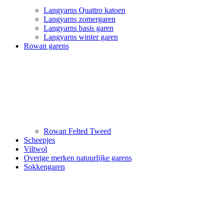
Langyarns Quattro katoen
Langyarns zomergaren
Langyarns basis garen
Langyarns winter garen
Rowan garens
Rowan Felted Tweed
Scheepjes
Viltwol
Overige merken natuurlijke garens
Sokkengaren