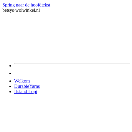
Spring naar de hoofdtekst
betsys-wolwinkel.nl
Welkom
DurableYarns
IJsland Lopi