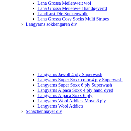
Lana Grossa Meilenweit wol
Lana Grossa Meilenweit handgeverfd
LandLust Die Sockenwolle
Lana Grossa Cosy Socks Multi Stripes
Langyarns sokkengaren div
Langyarns Jawoll 4 ply Superwash
Langyarns Super Soxx color 4 ply Superwash
Langyarns Super Soxx 6 ply Superwash
Langyarns Alpaca Soxx 4 ply hand-dyed
Langyarns Alpaca Soxx 6 ply
Langyarns Wool Addicts Move 8 ply
Langyarns Wool Addicts
Schachenmayer div