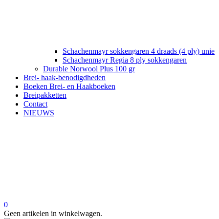
Schachenmayr sokkengaren 4 draads (4 ply) unie
Schachenmayr Regia 8 ply sokkengaren
Durable Norwool Plus 100 gr
Brei- haak-benodigdheden
Boeken Brei- en Haakboeken
Breipakketten
Contact
NIEUWS
0
Geen artikelen in winkelwagen.