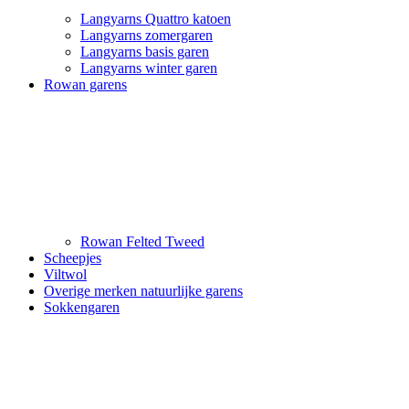
Langyarns Quattro katoen
Langyarns zomergaren
Langyarns basis garen
Langyarns winter garen
Rowan garens
Rowan Felted Tweed
Scheepjes
Viltwol
Overige merken natuurlijke garens
Sokkengaren