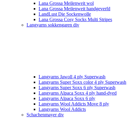
Lana Grossa Meilenweit wol
Lana Grossa Meilenweit handgeverfd
LandLust Die Sockenwolle
Lana Grossa Cosy Socks Multi Stripes
Langyarns sokkengaren div
Langyarns Jawoll 4 ply Superwash
Langyarns Super Soxx color 4 ply Superwash
Langyarns Super Soxx 6 ply Superwash
Langyarns Alpaca Soxx 4 ply hand-dyed
Langyarns Alpaca Soxx 6 ply
Langyarns Wool Addicts Move 8 ply
Langyarns Wool Addicts
Schachenmayer div