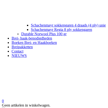
Schachenmayr sokkengaren 4 draads (4 ply) unie
Schachenmayr Regia 8 ply sokkengaren
Durable Norwool Plus 100 gr
Brei- haak-benodigdheden
Boeken Brei- en Haakboeken
Breipakketten
Contact
NIEUWS
0
Geen artikelen in winkelwagen.