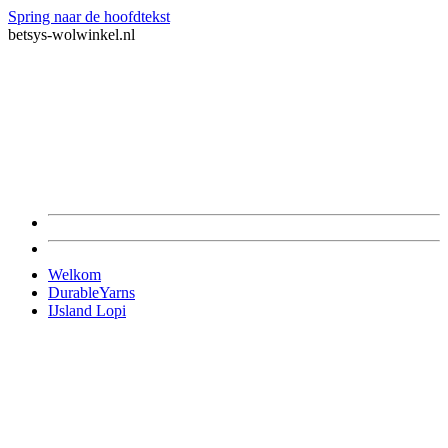
Spring naar de hoofdtekst
betsys-wolwinkel.nl
Welkom
DurableYarns
IJsland Lopi