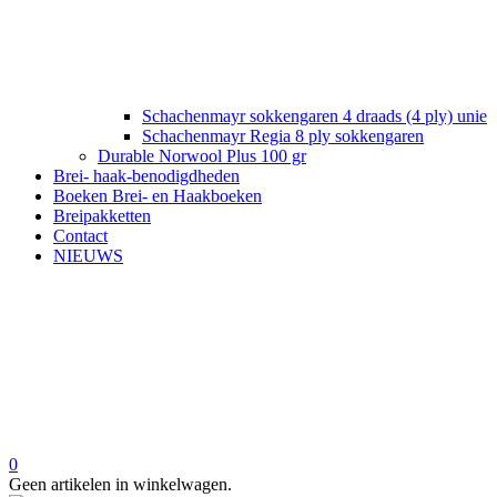
Schachenmayr sokkengaren 4 draads (4 ply) unie
Schachenmayr Regia 8 ply sokkengaren
Durable Norwool Plus 100 gr
Brei- haak-benodigdheden
Boeken Brei- en Haakboeken
Breipakketten
Contact
NIEUWS
0
Geen artikelen in winkelwagen.