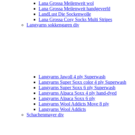
Lana Grossa Meilenweit wol
Lana Grossa Meilenweit handgeverfd
LandLust Die Sockenwolle
Lana Grossa Cosy Socks Multi Stripes
Langyarns sokkengaren div
Langyarns Jawoll 4 ply Superwash
Langyarns Super Soxx color 4 ply Superwash
Langyarns Super Soxx 6 ply Superwash
Langyarns Alpaca Soxx 4 ply hand-dyed
Langyarns Alpaca Soxx 6 ply
Langyarns Wool Addicts Move 8 ply
Langyarns Wool Addicts
Schachenmayer div