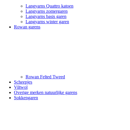
Langyarns Quattro katoen
Langyarns zomergaren
Langyarns basis garen
Langyarns winter garen
Rowan garens
Rowan Felted Tweed
Scheepjes
Viltwol
Overige merken natuurlijke garens
Sokkengaren