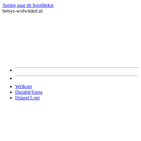
Spring naar de hoofdtekst
betsys-wolwinkel.nl
Welkom
DurableYarns
IJsland Lopi