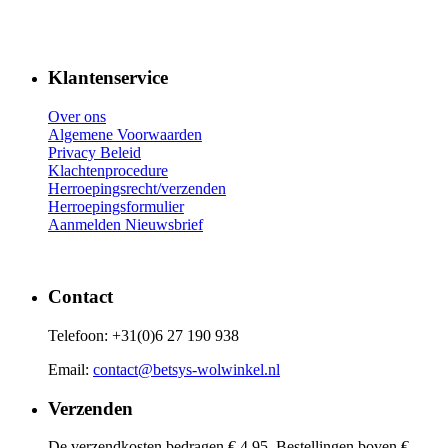
Klantenservice
Over ons
Algemene Voorwaarden
Privacy Beleid
Klachtenprocedure
Herroepingsrecht/verzenden
Herroepingsformulier
Aanmelden Nieuwsbrief
Contact
Telefoon: +31(0)6 27 190 938
Email:
contact@betsys-wolwinkel.nl
Verzenden
De verzendkosten bedragen € 4,95. Bestellingen boven €