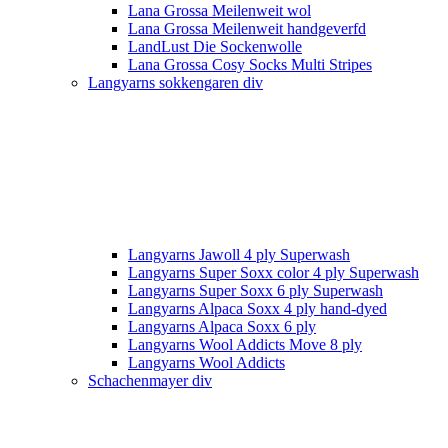
Lana Grossa Meilenweit wol
Lana Grossa Meilenweit handgeverfd
LandLust Die Sockenwolle
Lana Grossa Cosy Socks Multi Stripes
Langyarns sokkengaren div
Langyarns Jawoll 4 ply Superwash
Langyarns Super Soxx color 4 ply Superwash
Langyarns Super Soxx 6 ply Superwash
Langyarns Alpaca Soxx 4 ply hand-dyed
Langyarns Alpaca Soxx 6 ply
Langyarns Wool Addicts Move 8 ply
Langyarns Wool Addicts
Schachenmayer div