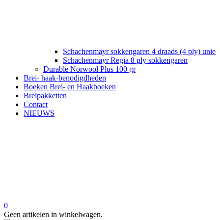
Schachenmayr sokkengaren 4 draads (4 ply) unie
Schachenmayr Regia 8 ply sokkengaren
Durable Norwool Plus 100 gr
Brei- haak-benodigdheden
Boeken Brei- en Haakboeken
Breipakketten
Contact
NIEUWS
0
Geen artikelen in winkelwagen.