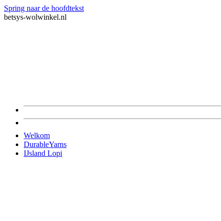
Spring naar de hoofdtekst
betsys-wolwinkel.nl
Welkom
DurableYarns
IJsland Lopi