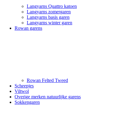
Langyarns Quattro katoen
Langyarns zomergaren
Langyarns basis garen
Langyarns winter garen
Rowan garens
Rowan Felted Tweed
Scheepjes
Viltwol
Overige merken natuurlijke garens
Sokkengaren