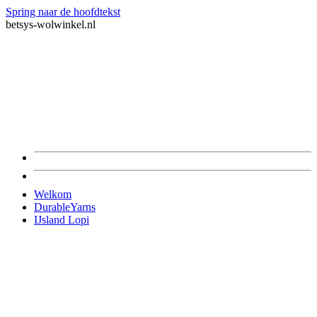
Spring naar de hoofdtekst
betsys-wolwinkel.nl
Welkom
DurableYarns
IJsland Lopi