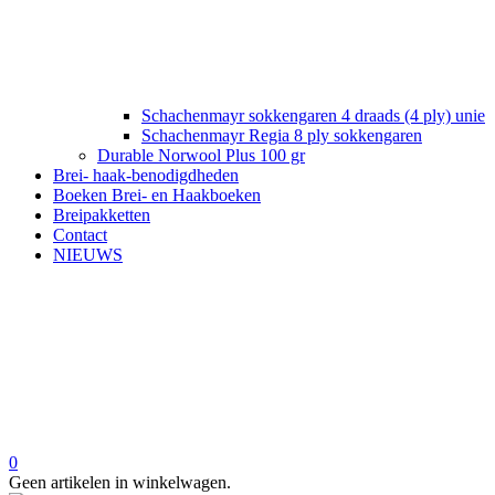
Schachenmayr sokkengaren 4 draads (4 ply) unie
Schachenmayr Regia 8 ply sokkengaren
Durable Norwool Plus 100 gr
Brei- haak-benodigdheden
Boeken Brei- en Haakboeken
Breipakketten
Contact
NIEUWS
0
Geen artikelen in winkelwagen.