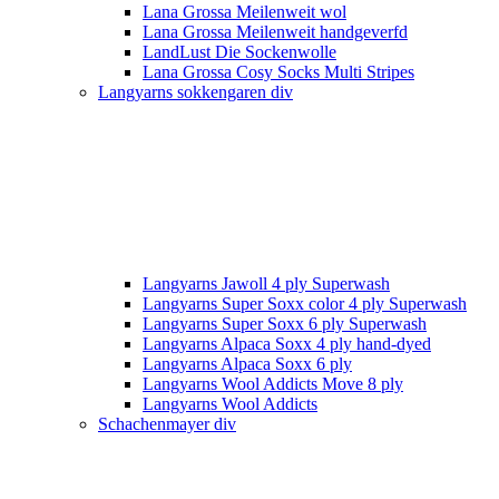
Lana Grossa Meilenweit wol
Lana Grossa Meilenweit handgeverfd
LandLust Die Sockenwolle
Lana Grossa Cosy Socks Multi Stripes
Langyarns sokkengaren div
Langyarns Jawoll 4 ply Superwash
Langyarns Super Soxx color 4 ply Superwash
Langyarns Super Soxx 6 ply Superwash
Langyarns Alpaca Soxx 4 ply hand-dyed
Langyarns Alpaca Soxx 6 ply
Langyarns Wool Addicts Move 8 ply
Langyarns Wool Addicts
Schachenmayer div