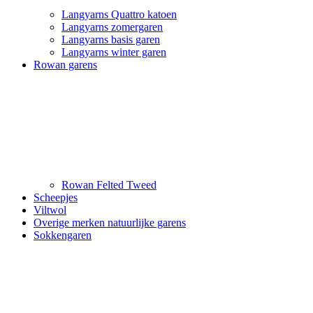
Langyarns Quattro katoen
Langyarns zomergaren
Langyarns basis garen
Langyarns winter garen
Rowan garens
Rowan Felted Tweed
Scheepjes
Viltwol
Overige merken natuurlijke garens
Sokkengaren