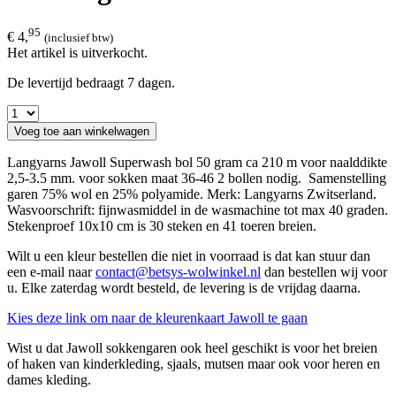
95
€ 4,
(inclusief btw)
Het artikel is uitverkocht.
De levertijd bedraagt 7 dagen.
Voeg toe aan winkelwagen
Langyarns Jawoll Superwash bol 50 gram ca 210 m voor naalddikte
2,5-3.5 mm. voor sokken maat 36-46 2 bollen nodig. Samenstelling
garen 75% wol en 25% polyamide. Merk: Langyarns Zwitserland.
Wasvoorschrift: fijnwasmiddel in de wasmachine tot max 40 graden.
Stekenproef 10x10 cm is 30 steken en 41 toeren breien.
Wilt u een kleur bestellen die niet in voorraad is dat kan stuur dan
een e-mail naar
contact@betsys-wolwinkel.nl
dan bestellen wij voor
u. Elke zaterdag wordt besteld, de levering is de vrijdag daarna.
Kies deze link om naar de kleurenkaart Jawoll te gaan
Wist u dat Jawoll sokkengaren ook heel geschikt is voor het breien
of haken van kinderkleding, sjaals, mutsen maar ook voor heren en
dames kleding.