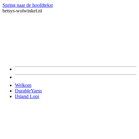
Spring naar de hoofdtekst
betsys-wolwinkel.nl
Welkom
DurableYarns
IJsland Lopi