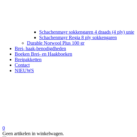
Schachenmayr sokkengaren 4 draads (4 ply) unie
Schachenmayr Regia 8 ply sokkengaren
Durable Norwool Plus 100 gr
Brei- haak-benodigdheden
Boeken Brei- en Haakboeken
Breipakketten
Contact
NIEUWS
0
Geen artikelen in winkelwagen.