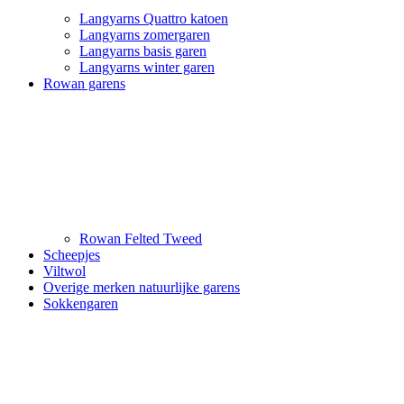
Langyarns Quattro katoen
Langyarns zomergaren
Langyarns basis garen
Langyarns winter garen
Rowan garens
Rowan Felted Tweed
Scheepjes
Viltwol
Overige merken natuurlijke garens
Sokkengaren