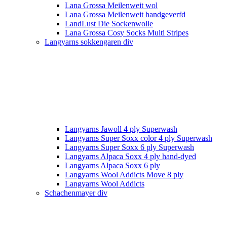
Lana Grossa Meilenweit wol
Lana Grossa Meilenweit handgeverfd
LandLust Die Sockenwolle
Lana Grossa Cosy Socks Multi Stripes
Langyarns sokkengaren div
Langyarns Jawoll 4 ply Superwash
Langyarns Super Soxx color 4 ply Superwash
Langyarns Super Soxx 6 ply Superwash
Langyarns Alpaca Soxx 4 ply hand-dyed
Langyarns Alpaca Soxx 6 ply
Langyarns Wool Addicts Move 8 ply
Langyarns Wool Addicts
Schachenmayer div