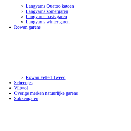
Langyarns Quattro katoen
Langyarns zomergaren
Langyarns basis garen
Langyarns winter garen
Rowan garens
Rowan Felted Tweed
Scheepjes
Viltwol
Overige merken natuurlijke garens
Sokkengaren