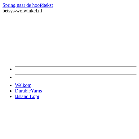
Spring naar de hoofdtekst
betsys-wolwinkel.nl
Welkom
DurableYarns
IJsland Lopi