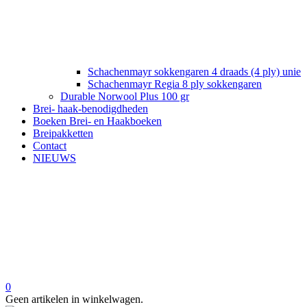
Schachenmayr sokkengaren 4 draads (4 ply) unie
Schachenmayr Regia 8 ply sokkengaren
Durable Norwool Plus 100 gr
Brei- haak-benodigdheden
Boeken Brei- en Haakboeken
Breipakketten
Contact
NIEUWS
0
Geen artikelen in winkelwagen.