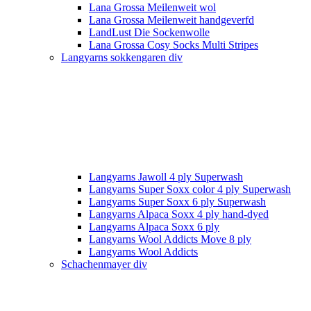
Lana Grossa Meilenweit wol
Lana Grossa Meilenweit handgeverfd
LandLust Die Sockenwolle
Lana Grossa Cosy Socks Multi Stripes
Langyarns sokkengaren div
Langyarns Jawoll 4 ply Superwash
Langyarns Super Soxx color 4 ply Superwash
Langyarns Super Soxx 6 ply Superwash
Langyarns Alpaca Soxx 4 ply hand-dyed
Langyarns Alpaca Soxx 6 ply
Langyarns Wool Addicts Move 8 ply
Langyarns Wool Addicts
Schachenmayer div