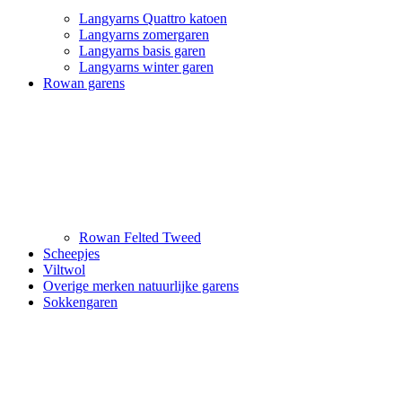
Langyarns Quattro katoen
Langyarns zomergaren
Langyarns basis garen
Langyarns winter garen
Rowan garens
Rowan Felted Tweed
Scheepjes
Viltwol
Overige merken natuurlijke garens
Sokkengaren