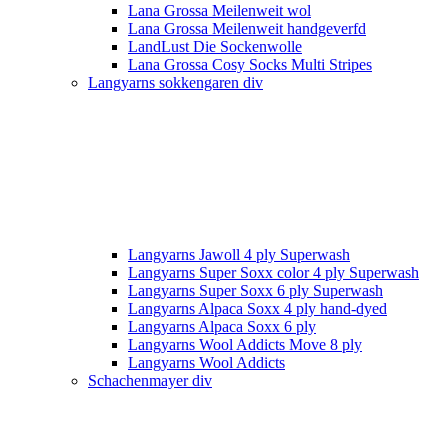
Lana Grossa Meilenweit wol
Lana Grossa Meilenweit handgeverfd
LandLust Die Sockenwolle
Lana Grossa Cosy Socks Multi Stripes
Langyarns sokkengaren div
Langyarns Jawoll 4 ply Superwash
Langyarns Super Soxx color 4 ply Superwash
Langyarns Super Soxx 6 ply Superwash
Langyarns Alpaca Soxx 4 ply hand-dyed
Langyarns Alpaca Soxx 6 ply
Langyarns Wool Addicts Move 8 ply
Langyarns Wool Addicts
Schachenmayer div