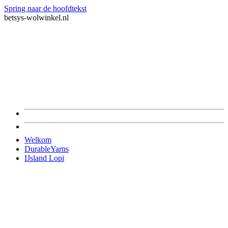
Spring naar de hoofdtekst
betsys-wolwinkel.nl
Welkom
DurableYarns
IJsland Lopi