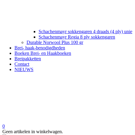
Schachenmayr sokkengaren 4 draads (4 ply) unie
Schachenmayr Regia 8 ply sokkengaren
Durable Norwool Plus 100 gr
Brei- haak-benodigdheden
Boeken Brei- en Haakboeken
Breipakketten
Contact
NIEUWS
0
Geen artikelen in winkelwagen.