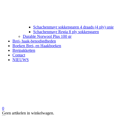
Schachenmayr sokkengaren 4 draads (4 ply) unie
Schachenmayr Regia 8 ply sokkengaren
Durable Norwool Plus 100 gr
Brei- haak-benodigdheden
Boeken Brei- en Haakboeken
Breipakketten
Contact
NIEUWS
0
Geen artikelen in winkelwagen.