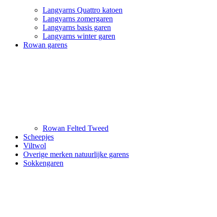
Langyarns Quattro katoen
Langyarns zomergaren
Langyarns basis garen
Langyarns winter garen
Rowan garens
Rowan Felted Tweed
Scheepjes
Viltwol
Overige merken natuurlijke garens
Sokkengaren