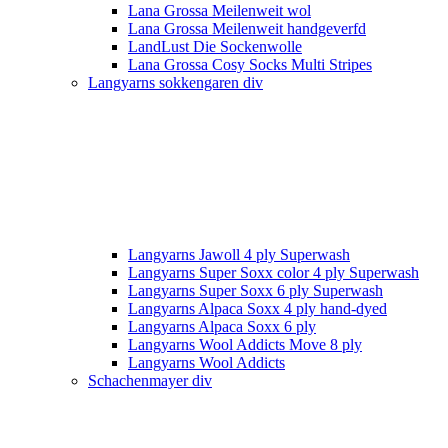
Lana Grossa Meilenweit wol
Lana Grossa Meilenweit handgeverfd
LandLust Die Sockenwolle
Lana Grossa Cosy Socks Multi Stripes
Langyarns sokkengaren div
Langyarns Jawoll 4 ply Superwash
Langyarns Super Soxx color 4 ply Superwash
Langyarns Super Soxx 6 ply Superwash
Langyarns Alpaca Soxx 4 ply hand-dyed
Langyarns Alpaca Soxx 6 ply
Langyarns Wool Addicts Move 8 ply
Langyarns Wool Addicts
Schachenmayer div