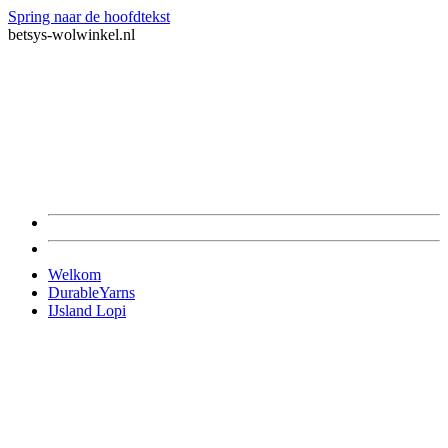
Spring naar de hoofdtekst
betsys-wolwinkel.nl
Welkom
DurableYarns
IJsland Lopi